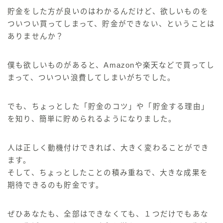
☆←KAKIのプロフィール
貯金をした方が良いのはわかるんだけど、欲しいものを
ついつい買ってしまって、貯金ができない
、ということは
ありませんか？
僕も欲しいものがあると、Amazonや楽天などで買ってし
まとめ
まって、
ついつい浪費してしまいがち
でした。
推し本
でも、
ちょっとした「貯金のコツ」や「貯金する理由」
資産形成
を知り、簡単に貯められるようになりました。
スキルアップ
人は正しく動機付けできれば、大きく変わることができ
人生論
ます。
そして、
ちょっとしたことの積み重ねで、大きな成果を
期待できるのも貯金
です。
ぜひあなたも、全部はできなくても、
１つだけでもあな