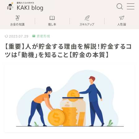
お金の知識
推し本
スキルアップ
人性論
2023.07.29
資産形成
資産運用と薬剤師とブログで生きてい
【重要】人が貯金する理由を解説！貯金するコ
るKAKIです
ツは「動機」を知ること【貯金の本質】
KAKI
「KAKI blog」では、薬局を経営して
いる現役薬剤師が、
「資産運用をして楽しく生きる方法」
を分かりやすく解説します
今日が人生で一番若い日です
ぜひ一緒に人生を楽しんでいきましょ
う！