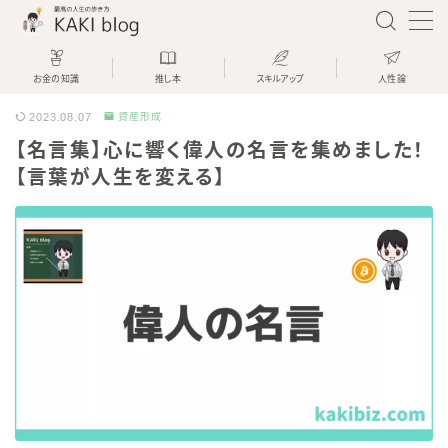
お金の知識
推し本
スキルアップ
人性論
2023.08.07
資産形成
資産運用と薬剤師とブログで生きてい
【名言集】心に響く偉人の名言を集めました！
るKAKIです
【言葉が人生を変える】
KAKI
「KAKI blog」では、薬局を経営して
いる現役薬剤師が、
「資産運用をして楽しく生きる方法」
を分かりやすく解説します
今日が人生で一番若い日です
ぜひ一緒に人生を楽しんでいきましょ
う！