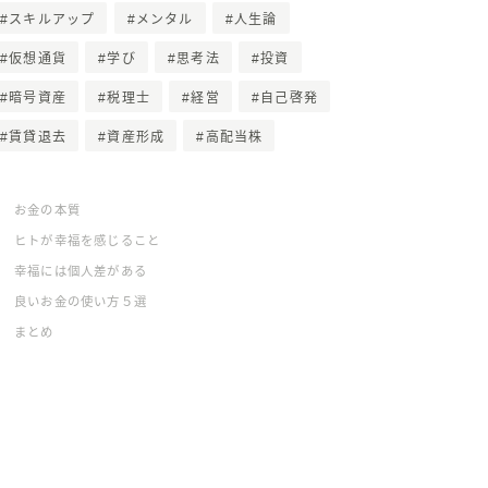
スキルアップ
メンタル
人生論
仮想通貨
学び
思考法
投資
暗号資産
税理士
経営
自己啓発
賃貸退去
資産形成
高配当株
お金の本質
ヒトが幸福を感じること
幸福には個人差がある
良いお金の使い方５選
まとめ