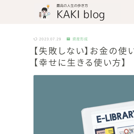
2023.07.29
資産形成
【失敗しない】お金の使
資産運用と薬剤師と
【幸せに生きる使い方】
「KAKI blog
KAKI
「資産運用をして楽
今日が人生で一番若
ぜひ一緒に人生を楽