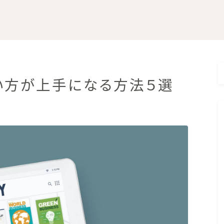
い方が上手になる方法５選
ブログで生きているKAKIです
」では、薬局を経営している現役薬剤師が、
しく生きる方法」を分かりやすく解説します
い日です
しんでいきましょう！