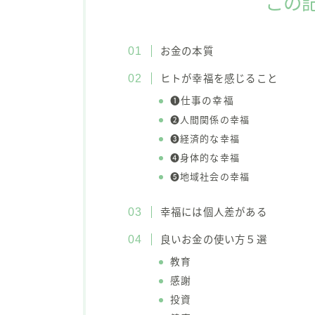
この
お金の本質
ヒトが幸福を感じること
❶仕事の幸福
❷人間関係の幸福
❸経済的な幸福
❹身体的な幸福
❺地域社会の幸福
幸福には個人差がある
良いお金の使い方５選
教育
感謝
投資