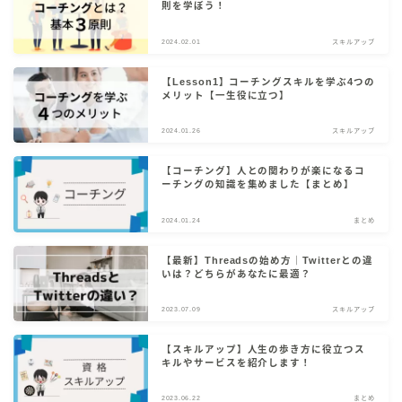
☆←KAKIのプロフィール
則を学ぼう！
2024.02.01
スキルアップ
【Lesson1】コーチングスキルを学ぶ4つの
メリット【一生役に立つ】
まとめ
2024.01.26
スキルアップ
推し本
【コーチング】人との関わりが楽になるコ
ーチングの知識を集めました【まとめ】
資産形成
2024.01.24
まとめ
スキルアップ
【最新】Threadsの始め方｜Twitterとの違
いは？どちらがあなたに最適？
人生論
2023.07.09
スキルアップ
【スキルアップ】人生の歩き方に役立つス
キルやサービスを紹介します！
2023.06.22
まとめ