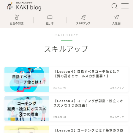
お金の知識
推し本
スキルアップ
人性論
CATEGORY
資産運用と薬剤師とブログで生きてい
るKAKIです
スキルアップ
KAKI
「KAKI blog」では、薬局を経営して
いる現役薬剤師が、
【Lesson４】目指すべきコーチ像とは？
「資産運用をして楽しく生きる方法」
【質の高さとセールス力が重要！】
を分かりやすく解説します
2024.07.05
スキルアップ
今日が人生で一番若い日です
【Lesson３】コーチングが副業・独立にオ
ぜひ一緒に人生を楽しんでいきましょ
ススメな３つの理由！
う！
2024.02.02
スキルアップ
【Lesson２】コーチングとは？基本の３原