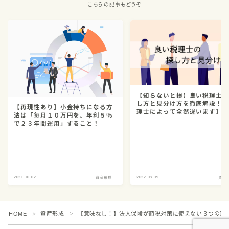
こちらの記事もどうぞ
【知らないと損】良い税理士
し方と見分け方を徹底解説！
【再現性あり】小金持ちになる方
理士によって全然違います】
法は「毎月１０万円を、年利５％
で２３年間運用」すること！
2021.10.02
2022.08.09
資産形成
資産
HOME
資産形成
【意味なし！】法人保険が節税対策に使えない３つの理
＞
＞