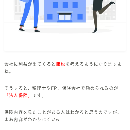
☆←KAKIのプロフィール
まとめ
推し本
会社に利益が出てくると
節税
を考えるようになりますよ
資産形成
ね。
スキルアップ
そうすると、税理士やFP、保険会社で勧められるのが
人生論
「法人保険」
です。
保険内容を見たことがある人はわかると思うのですが、
まあ
内容がわかりにくい
w