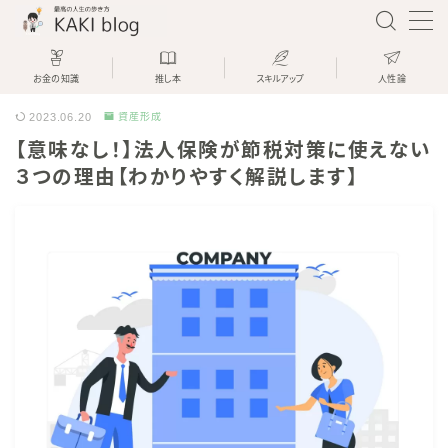
お金の知識
推し本
スキルアップ
人性論
2023.06.20
資産形成
資産運用と薬剤師とブログで生きてい
【意味なし！】法人保険が節税対策に使えない
るKAKIです
３つの理由【わかりやすく解説します】
KAKI
「KAKI blog」では、薬局を経営して
いる現役薬剤師が、
「資産運用をして楽しく生きる方法」
を分かりやすく解説します
今日が人生で一番若い日です
ぜひ一緒に人生を楽しんでいきましょ
う！